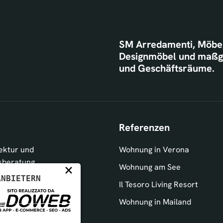
SM Arredamenti, Möbel
Designmöbel und maßg
und Geschäftsräume.
Referenzen
ektur und
Wohnung in Verona
sberatung
×
Wohnung am See
ANBIETERN
lverkauf
Il Tesoro Living Resort
 Architekten & Planer
Wohnung in Mailand
sungen